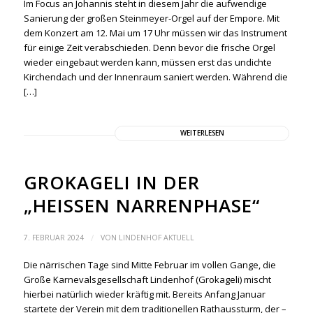
Im Focus an Johannis steht in diesem Jahr die aufwendige
Sanierung der großen Steinmeyer-Orgel auf der Empore. Mit
dem Konzert am 12. Mai um 17 Uhr müssen wir das Instrument
für einige Zeit verabschieden. Denn bevor die frische Orgel
wieder eingebaut werden kann, müssen erst das undichte
Kirchendach und der Innenraum saniert werden. Während die
[…]
WEITERLESEN
GROKAGELI IN DER
„HEISSEN NARRENPHASE“
/
7. FEBRUAR 2024
VON
LINDENHOF AKTUELL
Die närrischen Tage sind Mitte Februar im vollen Gange, die
Große Karnevalsgesellschaft Lindenhof (Grokageli) mischt
hierbei natürlich wieder kräftig mit. Bereits Anfang Januar
startete der Verein mit dem traditionellen Rathaussturm, der –