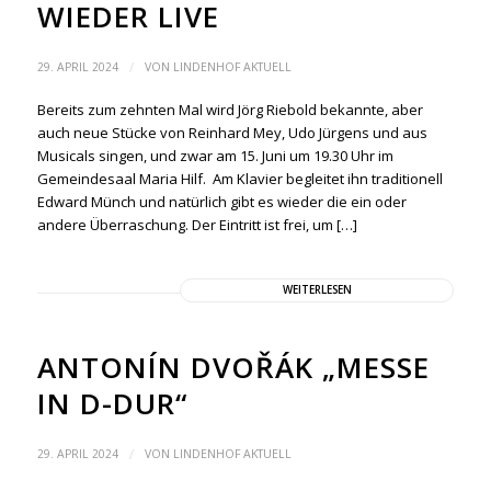
WIEDER LIVE
/
29. APRIL 2024
VON
LINDENHOF AKTUELL
Bereits zum zehnten Mal wird Jörg Riebold bekannte, aber
auch neue Stücke von Reinhard Mey, Udo Jürgens und aus
Musicals singen, und zwar am 15. Juni um 19.30 Uhr im
Gemeindesaal Maria Hilf. Am Klavier begleitet ihn traditionell
Edward Münch und natürlich gibt es wieder die ein oder
andere Überraschung. Der Eintritt ist frei, um […]
WEITERLESEN
ANTONÍN DVOŘÁK „MESSE
IN D-DUR“
/
29. APRIL 2024
VON
LINDENHOF AKTUELL