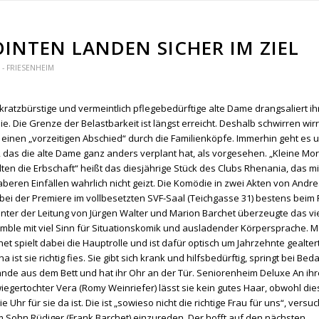
OINTEN LANDEN SICHER IM ZIEL
- FRIESENHEIM
 kratzbürstige und vermeintlich pflegebedürftige alte Dame drangsaliert i
ie. Die Grenze der Belastbarkeit ist längst erreicht. Deshalb schwirren wir
 einen „vorzeitigen Abschied“ durch die Familienköpfe. Immerhin geht es 
, das die alte Dame ganz anders verplant hat, als vorgesehen. „Kleine Mo
lten die Erbschaft“ heißt das diesjährige Stück des Clubs Rhenania, das mi
beren Einfällen wahrlich nicht geizt. Die Komödie in zwei Akten von Andr
bei der Premiere im vollbesetzten SVF-Saal (Teichgasse 31) bestens beim
Unter der Leitung von Jürgen Walter und Marion Barchet überzeugte das vi
mble mit viel Sinn für Situationskomik und ausladender Körpersprache. M
et spielt dabei die Hauptrolle und ist dafür optisch um Jahrzehnte gealtert
a ist sie richtig fies. Sie gibt sich krank und hilfsbedürftig, springt bei Bed
nde aus dem Bett und hat ihr Ohr an der Tür. Seniorenheim Deluxe An ihr
iegertochter Vera (Romy Weinriefer) lässt sie kein gutes Haar, obwohl di
e Uhr für sie da ist. Die ist „sowieso nicht die richtige Frau für uns“, versuc
m Sohn Rüdiger (Frank Barchet) einzureden. Der hofft auf den nächsten