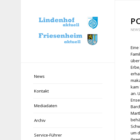
P
NEWS 
Eine
Famil
über
Erbe
erha
News
maka
kam 
Kontakt
an. 
Ense
Mediadaten
Barch
Marth
behä
Archiv
Schw
um di
Service-Führer
ihre