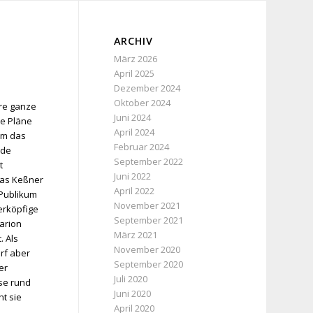
ARCHIV
März 2026
April 2025
Dezember 2024
Oktober 2024
hre ganze
Juni 2024
re Pläne
April 2024
um das
Februar 2024
rde
September 2022
t
Juni 2022
eas Keßner
April 2022
 Publikum
November 2021
erköpfige
September 2021
arion
März 2021
. Als
November 2020
arf aber
September 2020
er
Juli 2020
ese rund
Juni 2020
ht sie
April 2020