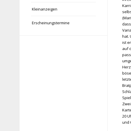
Karr
Kleinanzeigen
selb
(Mari
Erscheinungstermine
dass 
Vari
hat.
ist 
auf 
pass
umge
Herz
böse
letz
Brat
Schl
Spie
Zwei
Kart
20 Uh
und C