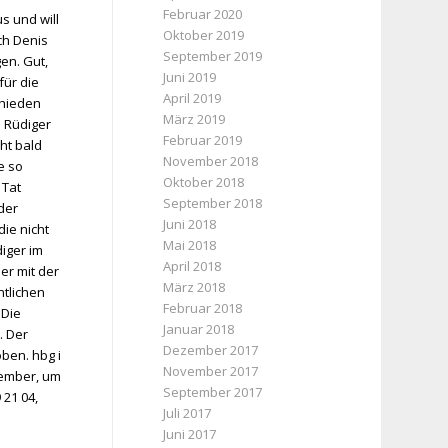
Februar 2020
s und will
Oktober 2019
ch Denis
September 2019
gen. Gut,
Juni 2019
für die
April 2019
chieden
März 2019
 Rüdiger
Februar 2019
ht bald
November 2018
e so
Oktober 2018
 Tat
September 2018
der
Juni 2018
ie nicht
Mai 2018
iger im
April 2018
er mit der
März 2018
tlichen
Februar 2018
 Die
Januar 2018
. Der
Dezember 2017
ben. hbg i
November 2017
vember, um
September 2017
 21 04,
Juli 2017
Juni 2017