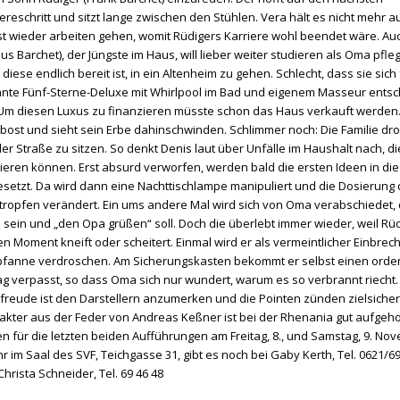
iereschritt und sitzt lange zwischen den Stühlen. Vera hält es nicht mehr au
st wieder arbeiten gehen, womit Rüdigers Karriere wohl beendet wäre. Au
us Barchet), der Jüngste im Haus, will lieber weiter studieren als Oma pfle
diese endlich bereit ist, in ein Altenheim zu gehen. Schlecht, dass sie sich 
ante Fünf-Sterne-Deluxe mit Whirlpool im Bad und eigenem Masseur ents
 Um diesen Luxus zu finanzieren müsste schon das Haus verkauft werden.
erbost und sieht sein Erbe dahinschwinden. Schlimmer noch: Die Familie dro
der Straße zu sitzen. So denkt Denis laut über Unfälle im Haushalt nach, di
ieren können. Erst absurd verworfen, werden bald die ersten Ideen in die
setzt. Da wird dann eine Nachttischlampe manipuliert und die Dosierung 
tropfen verändert. Ein ums andere Mal wird sich von Oma verabschiedet, d
 sein und „den Opa grüßen“ soll. Doch die überlebt immer wieder, weil Rüd
ten Moment kneift oder scheitert. Einmal wird er als vermeintlicher Einbrech
pfanne verdroschen. Am Sicherungskasten bekommt er selbst einen orden
ag verpasst, so dass Oma sich nur wundert, warum es so verbrannt riecht.
lfreude ist den Darstellern anzumerken und die Pointen zünden zielsicher
akter aus der Feder von Andreas Keßner ist bei der Rhenania gut aufgeho
en für die letzten beiden Aufführungen am Freitag, 8., und Samstag, 9. No
r im Saal des SVF, Teichgasse 31, gibt es noch bei Gaby Kerth, Tel. 0621/69
hrista Schneider, Tel. 69 46 48