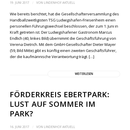
/
19. JUNI 2017
VON
LINDENHOF AKTUELL
Wie bereits berichtet, hat die Gesellschafterversammlung des
Handballzweitligisten TSG Ludwigshafen-Friesenheim einen
personellen Führungswechsel beschlossen, der zum 1. Juni in
Kraft getreten ist. Der Ludwigshafener Gastronom Marcus
Endlich (40, linkes Bild) übernimmt die Geschäftsführung von
Verena Dietrich. Mit dem GmbH-Gesellschafter Dieter Mayer
(59, Bild Mitte) gibt es künftig einen zweiten Geschäftsführer,
der die kaufmännische Verantwortung trägt. […]
WEITERLESEN
FÖRDERKREIS EBERTPARK:
LUST AUF SOMMER IM
PARK?
/
16. JUNI 2017
VON
LINDENHOF AKTUELL