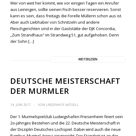
Wer von weit her kommt, wie vor einigen Tagen ein Anrufer
aus Leiningen, sollte seinen Fisch besser reservieren. Sonst
kann es sein, dass freitags die Forelle Müllerin schon aus ist.
Aber auch Liebhaber von Schnitzeln und andere
Fleischgerichten sind in der Gaststätte der DJK Concordia,
„Zum Strandhaus“ im Strandweg 51, gut aufgehoben. Denn
der Sohn […]
WEITERLESEN
DEUTSCHE MEISTERSCHAFT
DER MURMLER
/
14. JUNI 2017
VON
LINDENHOF AKTUELL
Der 1. Murmelspielclub Ludwigshafen-Friesenheim feiert sein
2o-jähriges Bestehen und die 22. Deutsche Meisterschaft in
der Disziplin Deutsches Lochspiel. Dabei wird auch die neue
Bambus-Murmel-Arena eingeweiht. Der Standort ist an der