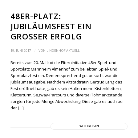
48ER-PLATZ:
JUBILÄUMSFEST EIN
GROSSER ERFOLG
/
19. JUNI 2017
VON
LINDENHOF AKTUELL
Bereits zum 20. Mal lud die Elterninitiative 48er Spiel- und
Sportplatz Mannheim Almenhof zum beliebten Spiel- und
Sportplatzfest ein. Dementsprechend gut besucht war die
Jubiläumsausgabe. Nachdem Altstadträtin Gertrud Lang das
Fest eröffnet hatte, gab es kein Halten mehr. Kistenklettern,
Kletterturm, Segway-Parcours und diverse Flohmarktstände
sorgten für jede Menge Abwechslung. Diese gab es auch bei
der […]
WEITERLESEN