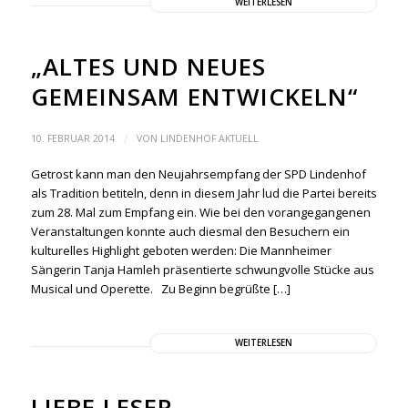
WEITERLESEN
„ALTES UND NEUES
GEMEINSAM ENTWICKELN“
/
10. FEBRUAR 2014
VON
LINDENHOF AKTUELL
Getrost kann man den Neujahrsempfang der SPD Lindenhof
als Tradition betiteln, denn in diesem Jahr lud die Partei bereits
zum 28. Mal zum Empfang ein. Wie bei den vorangegangenen
Veranstaltungen konnte auch diesmal den Besuchern ein
kulturelles Highlight geboten werden: Die Mannheimer
Sängerin Tanja Hamleh präsentierte schwungvolle Stücke aus
Musical und Operette. Zu Beginn begrüßte […]
WEITERLESEN
LIEBE LESER,