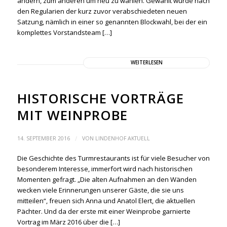
ändern, zum anderen um neu zu wählen. Gewählt wurde nach
den Regularien der kurz zuvor verabschiedeten neuen
Satzung, nämlich in einer so genannten Blockwahl, bei der ein
komplettes Vorstandsteam […]
WEITERLESEN
HISTORISCHE VORTRÄGE
MIT WEINPROBE
/
14. SEPTEMBER 2016
VON
LINDENHOF AKTUELL
Die Geschichte des Turmrestaurants ist für viele Besucher von
besonderem Interesse, immerfort wird nach historischen
Momenten gefragt. „Die alten Aufnahmen an den Wänden
wecken viele Erinnerungen unserer Gäste, die sie uns
mitteilen“, freuen sich Anna und Anatol Elert, die aktuellen
Pächter. Und da der erste mit einer Weinprobe garnierte
Vortrag im März 2016 über die […]