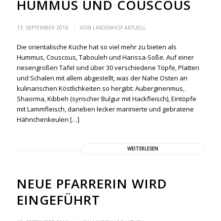
HUMMUS UND COUSCOUS
/
13. SEPTEMBER 2016
VON
LINDENHOF AKTUELL
Die orientalische Küche hat so viel mehr zu bieten als
Hummus, Couscous, Tabouleh und Harissa-Soße. Auf einer
riesengroßen Tafel sind über 30 verschiedene Töpfe, Platten
und Schalen mit allem abgestellt, was der Nahe Osten an
kulinarischen Köstlichkeiten so hergibt: Auberginenmus,
Shaorma, Kibbeh (syrischer Bulgur mit Hackfleisch), Eintöpfe
mit Lammfleisch, daneben lecker marinierte und gebratene
Hähnchenkeulen […]
WEITERLESEN
NEUE PFARRERIN WIRD
EINGEFÜHRT