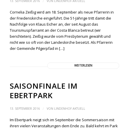
/
13. SEPTEMBER 2016
VON
LINDENHOF AKTUELL
Cornelia Zeißig wird am 18. September als neue Pfarrerin in
der Friedenskirche eingeführt. Die 51-Jährige tritt damit die
Nachfolge von Klaus Eicher an, der seit August das
Tourismuspfarramt an der Costa Blanca betreut (wir
berichteten). Zeißig wurde vom Presbyterium gewählt und
nicht wie so oft von der Landeskirche besetzt. Als Pfarrerin
der Gemeinde Pilgerpfad in […]
WEITERLESEN
SAISONFINALE IM
EBERTPARK
/
13. SEPTEMBER 2016
VON
LINDENHOF AKTUELL
Im Ebertpark neigt sich im September die Sommersaison mit
ihren vielen Veranstaltungen dem Ende zu. Bald kehrt im Park