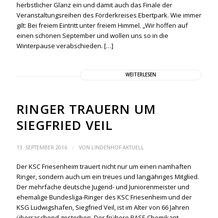
herbstlicher Glanz ein und damit auch das Finale der
Veranstaltungsreihen des Förderkreises Ebertpark. Wie immer
gilt: Bei freiem Eintritt unter freiem Himmel. „Wir hoffen auf
einen schönen September und wollen uns so in die
Winterpause verabschieden. […]
WEITERLESEN
RINGER TRAUERN UM
SIEGFRIED VEIL
/
13. SEPTEMBER 2016
VON
LINDENHOF AKTUELL
Der KSC Friesenheim trauert nicht nur um einen namhaften
Ringer, sondern auch um ein treues und langjähriges Mitglied.
Der mehrfache deutsche Jugend- und Juniorenmeister und
ehemalige Bundesliga-Ringer des KSC Friesenheim und der
KSG Ludwigshafen, Siegfried Veil, ist im Alter von 66 Jahren
überraschend gestorben. Der frühere BASF-Chemikant