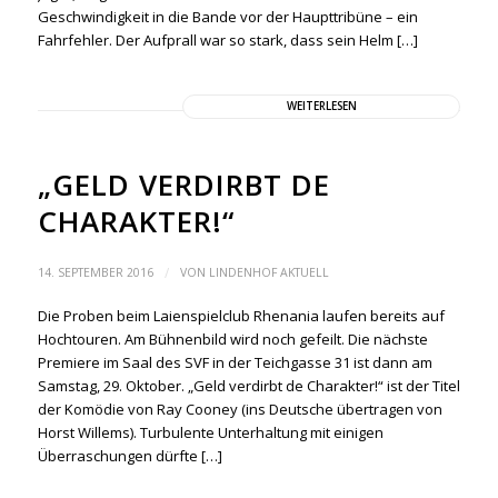
Geschwindigkeit in die Bande vor der Haupttribüne – ein
Fahrfehler. Der Aufprall war so stark, dass sein Helm […]
WEITERLESEN
„GELD VERDIRBT DE
CHARAKTER!“
/
14. SEPTEMBER 2016
VON
LINDENHOF AKTUELL
Die Proben beim Laienspielclub Rhenania laufen bereits auf
Hochtouren. Am Bühnenbild wird noch gefeilt. Die nächste
Premiere im Saal des SVF in der Teichgasse 31 ist dann am
Samstag, 29. Oktober. „Geld verdirbt de Charakter!“ ist der Titel
der Komödie von Ray Cooney (ins Deutsche übertragen von
Horst Willems). Turbulente Unterhaltung mit einigen
Überraschungen dürfte […]