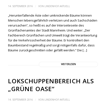
/
14. SEPTEMBER 2016
VON
LINDENHOF AKTUELL
„Herunterfallende Äste oder umknickende Bäume können
Menschen lebensgefährlich verletzen und auch Sachschäden
verursachen“, so heißt es auf der Interseiteseite des
Grünflächenamtes der Stadt Mannheim. Und weiter: „Der
Fachbereich Grünflächen und Umwelt trägt die Verantwortung
für die Verkehrssicherheit der Bäume. Er kontrolliert den
Baumbestand regelmäßig und sorgt nötigenfalls dafür, dass
Bäume zurückgeschnitten oder gefällt werden.“ Die […]
WEITERLESEN
LOKSCHUPPENBEREICH ALS
„GRÜNE OASE“
/
14. SEPTEMBER 2016
VON
LINDENHOF AKTUELL