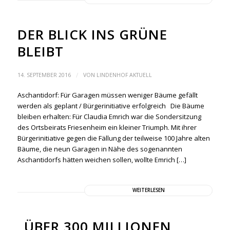
DER BLICK INS GRÜNE
BLEIBT
/
14. SEPTEMBER 2016
VON
LINDENHOF AKTUELL
Aschantidorf: Für Garagen müssen weniger Bäume gefällt
werden als geplant / Bürgerinitiative erfolgreich Die Bäume
bleiben erhalten: Für Claudia Emrich war die Sondersitzung
des Ortsbeirats Friesenheim ein kleiner Triumph. Mit ihrer
Bürgerinitiative gegen die Fällung der teilweise 100 Jahre alten
Bäume, die neun Garagen in Nähe des sogenannten
Aschantidorfs hätten weichen sollen, wollte Emrich […]
WEITERLESEN
„ÜBER 300 MILLIONEN