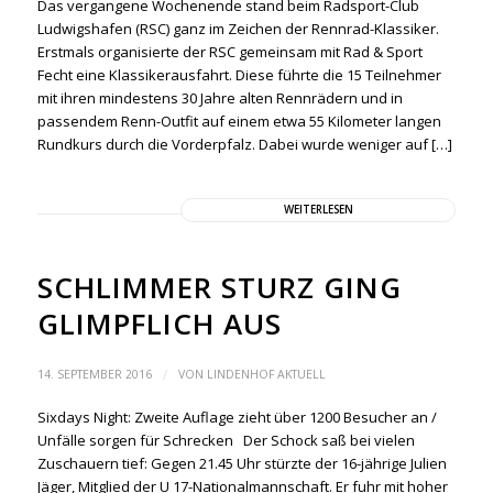
Das vergangene Wochenende stand beim Radsport-Club
Ludwigshafen (RSC) ganz im Zeichen der Rennrad-Klassiker.
Erstmals organisierte der RSC gemeinsam mit Rad & Sport
Fecht eine Klassikerausfahrt. Diese führte die 15 Teilnehmer
mit ihren mindestens 30 Jahre alten Rennrädern und in
passendem Renn-Outfit auf einem etwa 55 Kilometer langen
Rundkurs durch die Vorderpfalz. Dabei wurde weniger auf […]
WEITERLESEN
SCHLIMMER STURZ GING
GLIMPFLICH AUS
/
14. SEPTEMBER 2016
VON
LINDENHOF AKTUELL
Sixdays Night: Zweite Auflage zieht über 1200 Besucher an /
Unfälle sorgen für Schrecken Der Schock saß bei vielen
Zuschauern tief: Gegen 21.45 Uhr stürzte der 16-jährige Julien
Jäger, Mitglied der U 17-Nationalmannschaft. Er fuhr mit hoher