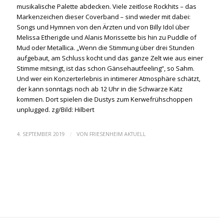
musikalische Palette abdecken. Viele zeitlose Rockhits – das
Markenzeichen dieser Coverband – sind wieder mit dabei:
Songs und Hymnen von den Ärzten und von Billy Idol über
Melissa Etherigde und Alanis Morissette bis hin zu Puddle of
Mud oder Metallica. „Wenn die Stimmung über drei Stunden
aufgebaut, am Schluss kocht und das ganze Zelt wie aus einer
Stimme mitsingt, ist das schon Gänsehautfeeling“, so Sahm.
Und wer ein Konzerterlebnis in intimerer Atmosphäre schätzt,
der kann sonntags noch ab 12 Uhr in die Schwarze Katz
kommen. Dort spielen die Dustys zum Kerwefrühschoppen
unplugged. zg/Bild: Hilbert
/
4. SEPTEMBER 2019
VON
FRIESENHEIM AKTUELL