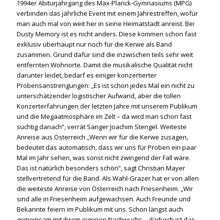
1994er Abiturjahrgang des Max-Planck-Gymnasiums (MPG)
verbinden das jährliche Event mit einem Jahrestreffen, wofür
man auch mal von weit her in seine Heimatstadt anreist. Bei
Dusty Memory ist es nicht anders. Diese kommen schon fast
exklusiv überhaupt nur noch für die Kerwe als Band
zusammen. Grund dafür sind die inzwischen teils sehr weit
entfernten Wohnorte. Damit die musikalische Qualität nicht
darunter leidet, bedarf es einiger konzertierter
Probensanstrengungen: „Es ist schon jedes Mal ein nicht zu
unterschätzender logistischer Aufwand, aber die tollen
Konzerterfahrungen der letzten Jahre mit unserem Publikum
und die Megaatmosphäre im Zelt – da wird man schon fast
süchtig danach“, verrät Sänger Joachim Stengel. Weiteste
Anreise aus Österreich „Wenn wir für die Kerwe zusagen,
bedeutet das automatisch, dass wir uns für Proben ein paar
Mal im Jahr sehen, was sonst nicht zwingend der Fall wäre.
Das ist natürlich besonders schön“, sagt Christian Mayer
stellvertretend für die Band. Als Wahl-Grazer hat er von allen
die weiteste Anreise von Österreich nach Friesenheim. „Wir
sind alle in Friesenheim aufgewachsen. Auch Freunde und
Bekannte feiern im Publikum mit uns. Schon längst auch
gemeinsam mit ihrem eigenen Nachwuchs – dadurch ist das