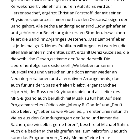
Kerwekonzert vielmehr als nur ein Auftritt. Es wird zur
Herzenssache“, ergänzt Christian Forsthoff, der mit seiner
Physiotherapiepraxis immer noch zu den Ortsansässigen der
Band gehört. Alle sechs Bandmitglieder sind Ludwigshafener
und gehören zur Besetzung der ersten Stunden. Inzwischen
feiert die Band ihr 27-jähriges Bestehen. „Das Lampenfieber
ist jedesmal groß. Neues Publikum will begeistert werden, die
alten Bekannten nicht enttäuscht“, erzählt Deniz Güzelses, die
die weibliche Gesangsstimme der Band darstellt. Die
Liedreihenfolge sei existenziell. „Wir bleiben unserem
Musikstil treu und versuchen uns doch immer wieder an
Neuinterpretationen und alternativen Arrangements, damit
auch für uns der Spass erhalten bleibt“, ergänzt Michael
Hilprecht, der Bass und Keyboard spielt und als Leiter des
MPG-Bigband auch beruflich mit Musik zu tun hat. Auf dem
Programm stehen Oldies wie „Johnny B. Goode“ und „Don´t
stop believing“, ebenso wie Aktuelles. „In erster Linie natürlich
Vieles aus den Gründungstagen der Band und immer die
Sachen, die wir selbst gerne hören“, beschreibt Michael Sahm.
Auch die beiden Michaels greifen mal zum Mikrofon. Dadurch
kann das Programm von „Dusty Memory“ eine breite