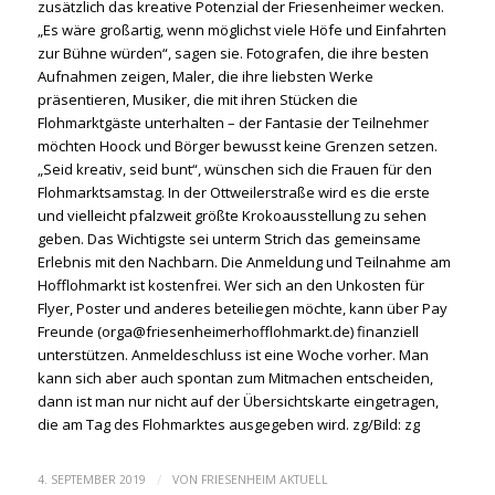
zusätzlich das kreative Potenzial der Friesenheimer wecken.
„Es wäre großartig, wenn möglichst viele Höfe und Einfahrten
zur Bühne würden“, sagen sie. Fotografen, die ihre besten
Aufnahmen zeigen, Maler, die ihre liebsten Werke
präsentieren, Musiker, die mit ihren Stücken die
Flohmarktgäste unterhalten – der Fantasie der Teilnehmer
möchten Hoock und Börger bewusst keine Grenzen setzen.
„Seid kreativ, seid bunt“, wünschen sich die Frauen für den
Flohmarktsamstag. In der Ottweilerstraße wird es die erste
und vielleicht pfalzweit größte Krokoausstellung zu sehen
geben. Das Wichtigste sei unterm Strich das gemeinsame
Erlebnis mit den Nachbarn. Die Anmeldung und Teilnahme am
Hofflohmarkt ist kostenfrei. Wer sich an den Unkosten für
Flyer, Poster und anderes beteiliegen möchte, kann über Pay
Freunde (orga@friesenheimerhofflohmarkt.de) finanziell
unterstützen. Anmeldeschluss ist eine Woche vorher. Man
kann sich aber auch spontan zum Mitmachen entscheiden,
dann ist man nur nicht auf der Übersichtskarte eingetragen,
die am Tag des Flohmarktes ausgegeben wird. zg/Bild: zg
/
4. SEPTEMBER 2019
VON
FRIESENHEIM AKTUELL