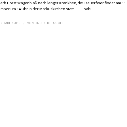
tarb Horst Wagenblaß nach langer Krankheit, die Trauerfeier findet am 11.
mber um 14 Uhr in der Markuskirchen statt. sabi
/
DEZEMBER 2015
VON
LINDENHOF AKTUELL