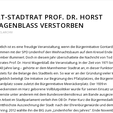
LT-STADTRAT PROF. DR. HORST
AGENBLASS VERSTORBEN
EL-ARCHIV
ntlich ist es eine freudige Veranstaltung, wenn die Bürgerinitiative Gontard
mmen mit der SPD Lindenhof den Weihnachtsbaum auf dem Kreisel Ende
mber illuminiert. Doch in diesem Jahr überschattete die Nachricht von Tod 
trates Prof. Dr. Horst Wagenblaß die Veranstaltung. In der Zeit von 1971 bi
 43 Jahre lang – gehörte er dem Mannheimer Stadtrat an, in dieser Funktion
stets für die Belange des Stadtteils ein. So war er an der Gründung vieler I
blich beteiligt: Die Initiative zur Begrünung des Pfalzplatzes, die Bürgerin
ardplatz sowie zuletzt die Bürgerinitiative Meeräckerplatz. Der 1939 in
eckenstein im Harz geborene Vollblutpolitiker wurde für seinen Einsatz u
ienste unter anderem mit dem Bundesverdienstkreuz am Bande ausgezei
e Arbeit im Stadtparlament verlieh ihm OB Dr. Peter Kurz die Bürgermedaill
dritthöchste Auszeichnung der Stadt nach der Ehrenbürgerwürde und de
nring. 2012 wählte ihn die BIG zum „Lindenhöfer des Jahres“. Ende Novem