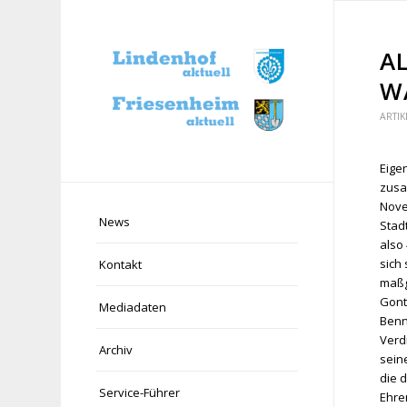
A
W
ARTIK
Eige
zusa
Nove
News
Stad
also
sich 
Kontakt
maßge
Gont
Mediadaten
Benn
Verd
Archiv
sein
die 
Service-Führer
Ehre