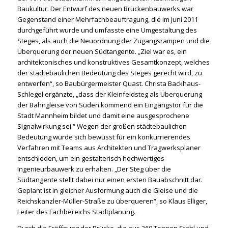
Baukultur. Der Entwurf des neuen Brückenbauwerks war
Gegenstand einer Mehrfachbeauftragung, die im Juni 2011
durchgeführt wurde und umfasste eine Umgestaltung des
Steges, als auch die Neuordnung der Zugangsrampen und die
Überquerung der neuen Südtangente. „Ziel war es, ein
architektonisches und konstruktives Gesamtkonzept, welches
der städtebaulichen Bedeutung des Steges gerecht wird, zu
entwerfen“, so Baubürgermeister Quast. Christa Backhaus-
Schlegel ergänzte, „dass der Kleinfeldsteg als Überquerung
der Bahngleise von Süden kommend ein Eingangstor für die
Stadt Mannheim bildet und damit eine ausgesprochene
Signalwirkung sei.“ Wegen der großen städtebaulichen
Bedeutung wurde sich bewusst für ein konkurrierendes
Verfahren mit Teams aus Architekten und Tragwerksplaner
entschieden, um ein gestalterisch hochwertiges
Ingenieurbauwerk zu erhalten. „Der Steg über die
Südtangente stellt dabei nur einen ersten Bauabschnitt dar.
Geplant ist in gleicher Ausformung auch die Gleise und die
Reichskanzler-Müller-Straße zu überqueren“, so Klaus Elliger,
Leiter des Fachbereichs Stadtplanung.