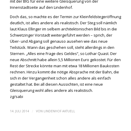
mit der BIG für eine weitere Gleisquerung von der
Innenstadtseite auf den Lindenhof.
Doch das, so machte es der Termin zur Kleinfeldstegeröffnung
deutlich, ist alles andere als realistisch. Der Steg soll nämlich
laut Klaus Ellinger im selbem architektonischen Bild bis in die
Schwetzinger Vorstadt weitergeführt werden – sprich, der
Über- und Abgang soll genauso ausehen wie das neue
Teilstück. Wann das geschehen soll, steht allerdings in den
Sternen. „Alles eine Frage des Geldes“, so Lothar Quast. Der
neue Abschnitt habe allein 5,5 Millionen Euro gekostet. Für den
Rest der Strecke könnte man mit etwa 18 Millionen Baukosten
rechnen. Hinzu kommt die nötige Absprache mit der Bahn, die
sich in der Vergangenheit schon alles andere als einfach
gestaltet hat. Bei all diesen Aussichten, ist eine neue
Gleisquerung wohl alles andere als realistisch.
zg/sabi
/
14. JULI 2014
VON
LINDENHOF AKTUELL