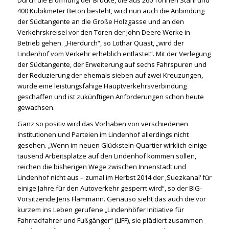
Durch die Eröffnung der Brücke, die aus 260 Tonnen Stahl und
400 Kubikmeter Beton besteht, wird nun auch die Anbindung
der Südtangente an die Große Holzgasse und an den
Verkehrskreisel vor den Toren der John Deere Werke in
Betrieb gehen. „Hierdurch“, so Lothar Quast, „wird der
Lindenhof vom Verkehr erheblich entlastet“. Mit der Verlegung
der Südtangente, der Erweiterung auf sechs Fahrspuren und
der Reduzierung der ehemals sieben auf zwei Kreuzungen,
wurde eine leistungsfähige Hauptverkehrsverbindung
geschaffen und ist zukünftigen Anforderungen schon heute
gewachsen.
Ganz so positiv wird das Vorhaben von verschiedenen
Institutionen und Parteien im Lindenhof allerdings nicht
gesehen. „Wenn im neuen Glückstein-Quartier wirklich einige
tausend Arbeitsplätze auf den Lindenhof kommen sollen,
reichen die bisherigen Wege zwischen Innenstadt und
Lindenhof nicht aus – zumal im Herbst 2014 der ‚Suezkanal‘ für
einige Jahre für den Autoverkehr gesperrt wird“, so der BIG-
Vorsitzende Jens Flammann. Genauso sieht das auch die vor
kurzem ins Leben gerufene „Lindenhöfer Initiative für
Fahrradfahrer und Fußgänger“ (LIFF), sie plädiert zusammen