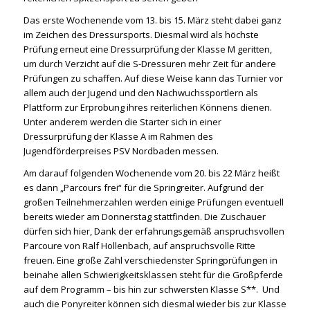
Das erste Wochenende vom 13. bis 15. März steht dabei ganz
im Zeichen des Dressursports. Diesmal wird als höchste
Prüfung erneut eine Dressurprüfung der Klasse M geritten,
um durch Verzicht auf die S-Dressuren mehr Zeit für andere
Prüfungen zu schaffen. Auf diese Weise kann das Turnier vor
allem auch der Jugend und den Nachwuchssportlern als
Plattform zur Erprobung ihres reiterlichen Könnens dienen.
Unter anderem werden die Starter sich in einer
Dressurprüfung der Klasse A im Rahmen des
Jugendförderpreises PSV Nordbaden messen.
Am darauf folgenden Wochenende vom 20. bis 22 März heißt
es dann „Parcours frei“ für die Springreiter. Aufgrund der
großen Teilnehmerzahlen werden einige Prüfungen eventuell
bereits wieder am Donnerstag stattfinden. Die Zuschauer
dürfen sich hier, Dank der erfahrungsgemäß anspruchsvollen
Parcoure von Ralf Hollenbach, auf anspruchsvolle Ritte
freuen. Eine große Zahl verschiedenster Springprüfungen in
beinahe allen Schwierigkeitsklassen steht für die Großpferde
auf dem Programm – bis hin zur schwersten Klasse S**. Und
auch die Ponyreiter können sich diesmal wieder bis zur Klasse