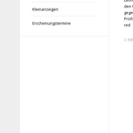
Leon
den 
Kleinanzeigen
gege
Prof
Erscheinungstermine
red
2. FE