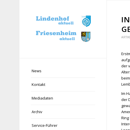
I
G
ARTIK
Erstm
aufg
der 
News
Alte
beim
Lemb
Kontakt
Im H
Mediadaten
der 
gewa
Amer
Archiv
Ring
Inte
Service-Führer