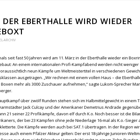
N DER EBERTHALLE WIRD WIEDER
EBOXT
EL-ARCHIV
als seit fast 50 Jahren wird am 11. März in der Eberthalle wieder ein Boxri
ebaut: An einem internationalen Profi-Kampfabend werden nicht weniger a
voraussichtlich neun Kämpfe um Weltmeistertitel in verschiedenen Gewich
rsklassen ausgetragen. „Wir rechnen mit einem vollen Haus – die Eberthal
 Boxen mehr als 3000 Zuschauer aufnehmen,“ sagte Lukom-Sprecher Ma
erger.
auptkampf über zwölf Runden stehen sich im Halbmittelgewicht in einem Ti
Darmstädter Jack Culcay und der Amerikaner Demetrius Andrade gegenübe
nn 21 seiner 22 Profikämpfe, davon elf durch K.o. Noch besser ist die Bil
ikaners, der bei 23 Kämpfen ohne jede Niederlage 16-mal als K.o.-Sieger
 kletterte. Die Kämpfe werden auch bei SAT.1 übertragen. In der Region wi
resse auch einem Pfälzer Akteur gelten: Der erst 18-jährige Junioren-Weltm