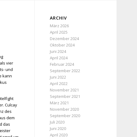
ARCHIV
März 2026
April 2025
Dezember 2024
Oktober 2024
Juni 2024
ng
April 2024
ls vier
Februar 2024
ts- und
September 2022
le kann
Juni 2022
rkus
April 2022
November 2021
September 2021
telfight
März 2021
r. Culcay
November 2020
anz des
September 2020
 aus dem
Juli 2020
rd das
Juni 2020
eister
April 2020