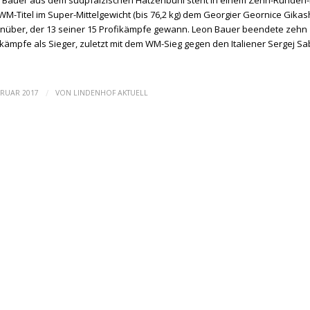
 Bauer aus dem südpfälzischen Hatzenbühl steht in einem Zehn-Runde
WM-Titel im Super-Mittelgewicht (bis 76,2 kg) dem Georgier Geornice Gikash
nüber, der 13 seiner 15 Profikämpfe gewann. Leon Bauer beendete zehn
ikämpfe als Sieger, zuletzt mit dem WM-Sieg gegen den Italiener Ser
/
BRUAR 2017
VON
LINDENHOF AKTUELL