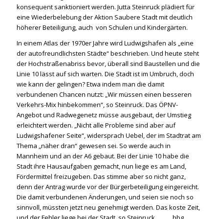
konsequent sanktioniert werden. Jutta Steinruck plädiert für
eine Wiederbelebung der Aktion Saubere Stadt mit deutlich
höherer Beteiligung, auch von Schulen und Kindergärten.
In einem Atlas der 1970er Jahre wird Ludwigshafen als „eine
der autofreundlichsten Städte“ beschrieben. Und heute steht
der Hochstraßenabriss bevor, überall sind Baustellen und die
Linie 10 lässt auf sich warten. Die Stadt ist im Umbruch, doch
wie kann der gelingen? Etwa indem man die damit
verbundenen Chancen nutzt: „Wir müssen einen besseren
Verkehrs-Mix hinbekommen“, so Steinruck. Das ÖPNV-
Angebot und Radwegenetz müsse ausgebaut, der Umstieg
erleichtert werden. „Nicht alle Probleme sind aber auf
Ludwigshafener Seite“, widersprach Uebel, der im Stadtrat am
Thema „näher dran“ gewesen sei. So werde auch in
Mannheim und an der A6 gebaut. Bei der Linie 10 habe die
Stadt ihre Hausaufgaben gemacht, nun liege es am Land,
Fördermittel freizugeben. Das stimme aber so nicht ganz,
denn der Antrag wurde vor der Bürgerbeteiligung eingereicht.
Die damit verbundenen Änderungen, und seien sie noch so
sinnvoll, müssten jetzt neu genehmigt werden. Das koste Zeit,
und der Fehler liege bei der Stadt, so Steinruck. hbg