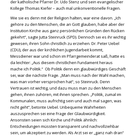
der katholische Pfarrer Dr. Udo Stenz und sein evangelischer
Kollege Thomas Kiefer – auch mal unkonventionelle Fragen.
Wie sie es denn mit der Religion halten, war eine davon. „Ich
gehöre zu den Menschen, die an Gott glauben, habe aber der
Institution Kirche aus ganz persönlichen Gründen den Rücken
gekehrt“, sagte Jutta Steinruck (SPD). Dennoch sei es ihr wichtig
gewesen, ihren Sohn christlich zu erziehen. Dr. Peter Uebel
(CDU), der aus der kirchlichen Jugendarbeit kommt,
Messdiener war und schon im Pfarrgemeinderat saß, hatte es
da leichter: „Aus diesem christlichen Fundament heraus
mache ich Politik.“ Ob Politik denn ein glaubwürdiges Geschäft
sei, war die nächste Frage. „Man muss nach der Wahl machen,
was man vorher versprochen hat“, so Steinruck. Denn
Vertrauen ist wichtig, und dazu muss man zu den Menschen
gehen, ihnen zuhören, mit ihnen sprechen. „Politik, zumal im
Kommunalen, muss aufrichtig sein und auch mal sagen, was
nicht geht“, betonte Uebel. Unbequeme Wahrheiten
auszusprechen sei eine Frage der Glaubwürdigkeit.
Ansonsten seien sich Kirche und Politik ähnlich:
Entscheidungen müssten transparent und nachvollziehbar
sein, um akzeptiert zu werden. Als Arzt sei er „ganz nah dran“