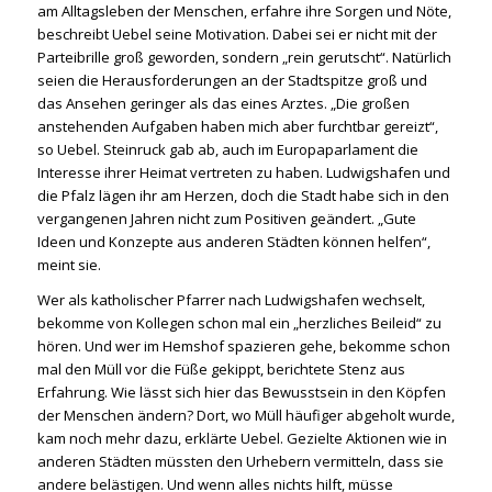
am Alltagsleben der Menschen, erfahre ihre Sorgen und Nöte,
beschreibt Uebel seine Motivation. Dabei sei er nicht mit der
Parteibrille groß geworden, sondern „rein gerutscht“. Natürlich
seien die Herausforderungen an der Stadtspitze groß und
das Ansehen geringer als das eines Arztes. „Die großen
anstehenden Aufgaben haben mich aber furchtbar gereizt“,
so Uebel. Steinruck gab ab, auch im Europaparlament die
Interesse ihrer Heimat vertreten zu haben. Ludwigshafen und
die Pfalz lägen ihr am Herzen, doch die Stadt habe sich in den
vergangenen Jahren nicht zum Positiven geändert. „Gute
Ideen und Konzepte aus anderen Städten können helfen“,
meint sie.
Wer als katholischer Pfarrer nach Ludwigshafen wechselt,
bekomme von Kollegen schon mal ein „herzliches Beileid“ zu
hören. Und wer im Hemshof spazieren gehe, bekomme schon
mal den Müll vor die Füße gekippt, berichtete Stenz aus
Erfahrung. Wie lässt sich hier das Bewusstsein in den Köpfen
der Menschen ändern? Dort, wo Müll häufiger abgeholt wurde,
kam noch mehr dazu, erklärte Uebel. Gezielte Aktionen wie in
anderen Städten müssten den Urhebern vermitteln, dass sie
andere belästigen. Und wenn alles nichts hilft, müsse