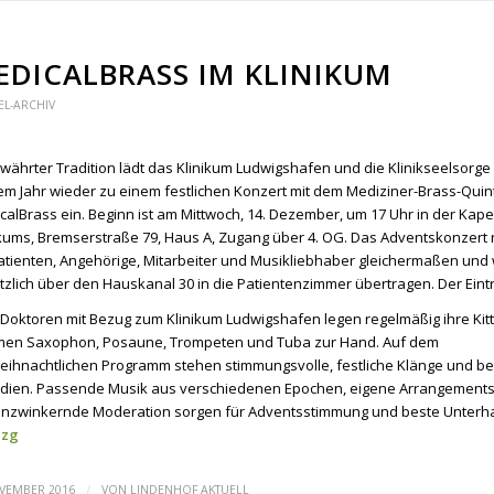
EDICALBRASS IM KLINIKUM
EL-ARCHIV
ewährter Tradition lädt das Klinikum Ludwigshafen und die Klinikseelsorge
em Jahr wieder zu einem festlichen Konzert mit dem Mediziner-Brass-Quint
calBrass ein. Beginn ist am Mittwoch, 14. Dezember, um 17 Uhr in der Kape
ikums, Bremserstraße 79, Haus A, Zugang über 4. OG. Das Adventskonzert r
atienten, Angehörige, Mitarbeiter und Musikliebhaber gleichermaßen und 
zlich über den Hauskanal 30 in die Patientenzimmer übertragen. Der Eintritt
 Doktoren mit Bezug zum Klinikum Ludwigshafen legen regelmäßig ihre Kit
en Saxophon, Posaune, Trompeten und Tuba zur Hand. Auf dem
eihnachtlichen Programm stehen stimmungsvolle, festliche Klänge und be
dien. Passende Musik aus verschiedenen Epochen, eigene Arrangements
nzwinkernde Moderation sorgen für Adventsstimmung und beste Unterha
 zg
/
OVEMBER 2016
VON
LINDENHOF AKTUELL