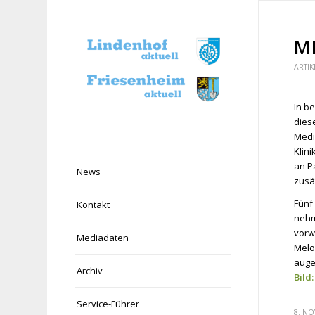
M
ARTIK
In b
dies
Medi
Klin
an P
News
zusät
Fünf
Kontakt
nehm
vorw
Mediadaten
Melo
auge
Archiv
Bild:
Service-Führer
8. N