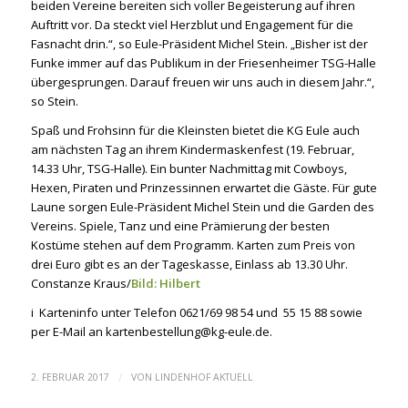
beiden Vereine bereiten sich voller Begeisterung auf ihren
Auftritt vor. Da steckt viel Herzblut und Engagement für die
Fasnacht drin.“, so Eule-Präsident Michel Stein. „Bisher ist der
Funke immer auf das Publikum in der Friesenheimer TSG-Halle
übergesprungen. Darauf freuen wir uns auch in diesem Jahr.“,
so Stein.
Spaß und Frohsinn für die Kleinsten bietet die KG Eule auch
am nächsten Tag an ihrem Kindermaskenfest (19. Februar,
14.33 Uhr, TSG-Halle). Ein bunter Nachmittag mit Cowboys,
Hexen, Piraten und Prinzessinnen erwartet die Gäste. Für gute
Laune sorgen Eule-Präsident Michel Stein und die Garden des
Vereins. Spiele, Tanz und eine Prämierung der besten
Kostüme stehen auf dem Programm. Karten zum Preis von
drei Euro gibt es an der Tageskasse, Einlass ab 13.30 Uhr.
Constanze Kraus/
Bild: Hilbert
i
Karteninfo unter Telefon 0621/69 98 54 und 55 15 88 sowie
per E-Mail an kartenbestellung@kg-eule.de.
/
2. FEBRUAR 2017
VON
LINDENHOF AKTUELL