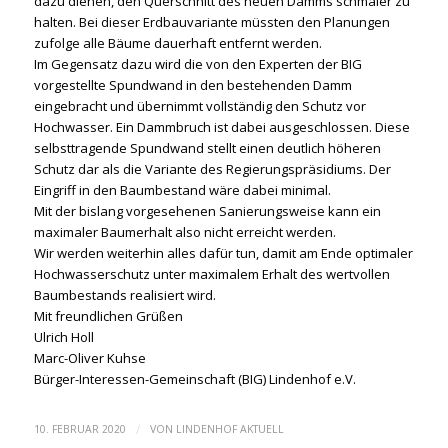
dazu dienen, den Querschnitt des neuen Damms schmaler zu
halten. Bei dieser Erdbauvariante müssten den Planungen
zufolge alle Bäume dauerhaft entfernt werden.
Im Gegensatz dazu wird die von den Experten der BIG
vorgestellte Spundwand in den bestehenden Damm
eingebracht und übernimmt vollständig den Schutz vor
Hochwasser. Ein Dammbruch ist dabei ausgeschlossen. Diese
selbsttragende Spundwand stellt einen deutlich höheren
Schutz dar als die Variante des Regierungspräsidiums. Der
Eingriff in den Baumbestand wäre dabei minimal.
Mit der bislang vorgesehenen Sanierungsweise kann ein
maximaler Baumerhalt also nicht erreicht werden.
Wir werden weiterhin alles dafür tun, damit am Ende optimaler
Hochwasserschutz unter maximalem Erhalt des wertvollen
Baumbestands realisiert wird.
Mit freundlichen Grüßen
Ulrich Holl
Marc-Oliver Kuhse
Bürger-Interessen-Gemeinschaft (BIG) Lindenhof e.V.
/
10. FEBRUAR 2020
VON
LINDENHOF AKTUELL