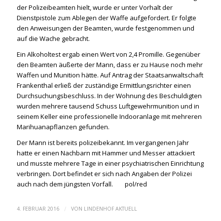
der Polizeibeamten hielt, wurde er unter Vorhalt der
Dienstpistole zum Ablegen der Waffe aufgefordert. Er folgte
den Anweisungen der Beamten, wurde festgenommen und
auf die Wache gebracht.
Ein Alkoholtest ergab einen Wert von 2,4 Promille. Gegenüber
den Beamten äußerte der Mann, dass er zu Hause noch mehr
Waffen und Munition hätte. Auf Antrag der Staatsanwaltschaft
Frankenthal erließ der zuständige Ermittlungsrichter einen
Durchsuchungsbeschluss. In der Wohnung des Beschuldigten
wurden mehrere tausend Schuss Luftgewehrmunition und in
seinem Keller eine professionelle Indooranlage mit mehreren
Marihuanapflanzen gefunden.
Der Mann ist bereits polizeibekannt. Im vergangenen Jahr
hatte er einen Nachbarn mit Hammer und Messer attackiert
und musste mehrere Tage in einer psychiatrischen Einrichtung
verbringen. Dort befindet er sich nach Angaben der Polizei
auch nach dem jüngsten Vorfall. pol/red
/
4. FEBRUAR 2016
VON
LINDENHOF AKTUELL