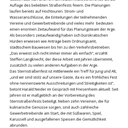
Auflage des beliebten Straßenfests feiern. Die Planungen
laufen bereits auf Hochtouren. Strom- und
Wasseranschlüsse, die Einteilungen der teilnehmenden
Vereine und Gewerbetreibende und vieles mehr bedeuten
einen enormen Zeitaufwand für das Planungsteam der Arge.
Als besonders zeitaufwändig haben sich bürokratischen
Hürden erwiesen wie Anträge beim Ordnungsamt,
städtischem Bauwesen bis hin zu den Verkehrsbetrieben.
„Das erweist sich nicht immer immer als einfach“, erzählt
Steffen Langknecht, der diese Arbeit seit Jahren übernimmt,
zusätzlich zu vielen anderen Aufgaben in der Arge.
Das Sternstraßenfest ist mittlerweile ein Treff für Jung und Alt,
„und wir sind stolz auf unsere Gäste, da es ein fröhliches Fest
ohne nennenswerte Ausschreitungen und Streitigkeiten ist“,
betont Harald Neider im Gespräch mit Friesenheim aktuell. Seit
Jahren ist er maßgeblich an der Vorbereitung des
Sternstraßenfests beteiligt. Neben zehn Vereinen, die für
kulinarische Genüsse sorgen, sind auch zahlreiche
Gewerbetreibende am Start, die mit Süßwaren, Spiel,
Karussell und ausgefallenen Speisen die Gemütlichkeit
abrunden.