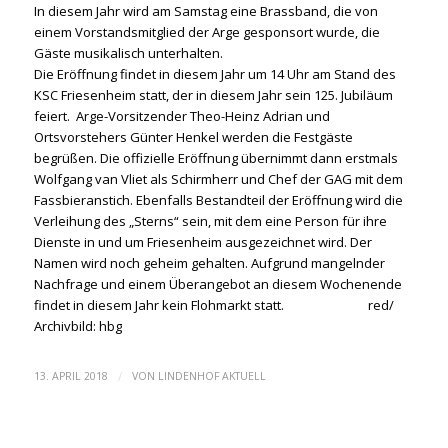
In diesem Jahr wird am Samstag eine Brassband, die von
einem Vorstandsmitglied der Arge gesponsort wurde, die
Gäste musikalisch unterhalten.
Die Eröffnung findet in diesem Jahr um 14 Uhr am Stand des
KSC Friesenheim statt, der in diesem Jahr sein 125. Jubiläum
feiert. Arge-Vorsitzender Theo-Heinz Adrian und
Ortsvorstehers Günter Henkel werden die Festgäste
begrüßen. Die offizielle Eröffnung übernimmt dann erstmals
Wolfgang van Vliet als Schirmherr und Chef der GAG mit dem
Fassbieranstich. Ebenfalls Bestandteil der Eröffnung wird die
Verleihung des „Sterns“ sein, mit dem eine Person für ihre
Dienste in und um Friesenheim ausgezeichnet wird. Der
Namen wird noch geheim gehalten. Aufgrund mangelnder
Nachfrage und einem Überangebot an diesem Wochenende
findet in diesem Jahr kein Flohmarkt statt. red/
Archivbild: hbg
/
13. APRIL 2018
VON
LINDENHOF AKTUELL