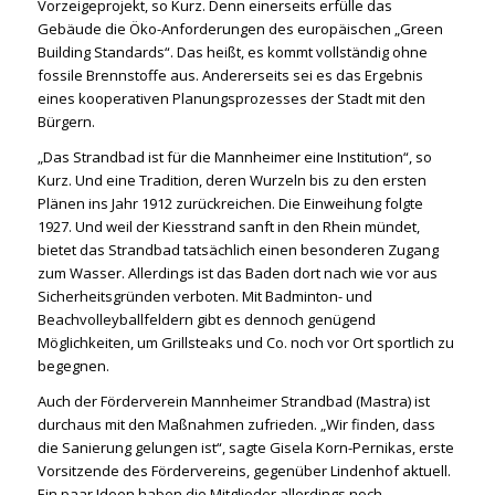
Vorzeigeprojekt, so Kurz. Denn einerseits erfülle das
Gebäude die Öko-Anforderungen des europäischen „Green
Building Standards“. Das heißt, es kommt vollständig ohne
fossile Brennstoffe aus. Andererseits sei es das Ergebnis
eines kooperativen Planungsprozesses der Stadt mit den
Bürgern.
„Das Strandbad ist für die Mannheimer eine Institution“, so
Kurz. Und eine Tradition, deren Wurzeln bis zu den ersten
Plänen ins Jahr 1912 zurückreichen. Die Einweihung folgte
1927. Und weil der Kiesstrand sanft in den Rhein mündet,
bietet das Strandbad tatsächlich einen besonderen Zugang
zum Wasser. Allerdings ist das Baden dort nach wie vor aus
Sicherheitsgründen verboten. Mit Badminton- und
Beachvolleyballfeldern gibt es dennoch genügend
Möglichkeiten, um Grillsteaks und Co. noch vor Ort sportlich zu
begegnen.
Auch der Förderverein Mannheimer Strandbad (Mastra) ist
durchaus mit den Maßnahmen zufrieden. „Wir finden, dass
die Sanierung gelungen ist“, sagte Gisela Korn-Pernikas, erste
Vorsitzende des Fördervereins, gegenüber Lindenhof aktuell.
Ein paar Ideen haben die Mitglieder allerdings noch.