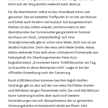
lohnt sich der Weg dorthin vielleicht mehr denn je.
Für die Mannheimer selbst ist das Strandbad schon seit
geraumer Zeit ein beliebter Treffpunkt. Er ist nah am Wasser
und bietet auch Kindern viel Auslauf. Auf ausgewiesenen
Flächen ist das Grillen erlaubt, und besonders in den
Abendstunden bei Sonnenuntergang kommt im Sommer
durchaus ein Stück „Urlaubsfeeling“ auf. Eine
Strandpromenade gibt es schon eine Weile, doch nun ist sie
deutlich hübscher. Denn die etwa zehn Meter breite, etwas
lieblos wirkende Piste wich einer schmaleren Promenade aus
Farbasphalt. Für Oberbürgermeister Peter Kurz
begrüßenswert: „Es kommen keine 10.000 Besucher am Tag,
so brauchte es diese Betonpiste nicht“, sagte er bei der
offiziellen Einweihung nach der Sanierung.
Rund 4.000 Menschen kommen laut ihm täglich dorthin.
Gedränge gibt es also auf der nun etwa fünf Meter breiten
und 400 Meter langen Flaniermeile nicht. Die rund 600.000 Euro
teure Sanierung brachte aber auch noch weitere
Veränderungen mit sich. Beispielsweise die so genannten
Strömungsbänke im Kiesbereich direkt am Rhein. Acht