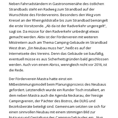
Neben Fahrradständern in Gastronomienähe des östlichen
Strandbads steht ein Radweg zum Strandbad auf der
Wunschliste des Fördervereins. Besonders den Weg vom
Kreisel an der Rheingoldstraße bis zum Strandbad bemängelt
die erste Vorsitzende. „Ab da ist der Radverkehr ungeregelt“,
sagt sie. Da müsse für den Radverkehr unbedingt etwas
gemacht werden. Aktiv ist der Förderverein mit weiteren
Mitstreitern auch am Thema Camping-Gebäude im Strandbad
West dran. „Ein Neubau muss her“, heißt es auf der
Internetseite des Vereins. Denn das Gebäude sei baufällig,
eventuell müsse es aus Sicherheitsgründen bald geschlossen
werden. Auch von einem Abriss, wenngleich nicht vor 2016, ist
die Rede.
Der Förderverein Mastra hatte einst ein
Mitbestimmungsmodell beim Planungsprozess des Neubaus
gefordert. Letztendlich wurde ein Runder Tisch installiert, an
dem neben Mastra auch die Agenda Neckarau, der hiesige
Campingverein, der Pächter des Bistros, die DLRG und
Bezirksbeiräte beteiligt sind. Gemeinsam setzten sie sich für
einen sinnvollen Neubau mit einem stimmigen Bild zur
Nutzung und Gestaltung des Camping-Gebäudes ein. „Nun