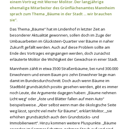
einem Vortrag mit Werner Molitor. Der langjährige
ehemalige Mitarbeiter des Grünflächenamtes Mannheim
sprach zum Thema „Bäume in der Stadt … wir brauchen
sie“.
Das Thema „Bäume“ hat im Lindenhof in letzter Zeit an
besonderer Aktualität gewonnen, sollen doch im Zuge der
Umbauarbeiten im Glückstein-Quartier vier Bäume in naher
Zukunft gefällt werden. Auch auf diese Problem sollte am
Ende des Vortrages eingegangen werden, doch zunächst
erläuterte Molitor die Wichtigkeit der Gewächse in einer Stadt.
Mannheim zählt in etwa 3500 Straßenbäume, bei rund 300.000
Einwohnern und einem Baum pro zehn Einwohner liege man
damit im Bundesdurchschnitt. Doch auch wenn Bäume im
Stadtbild grundsätzlich positiv gesehen werden, gibt es immer
noch Leute, die Argumente dagegen haben: „Bäume nehmen
Licht weg“ oder „Äste und Blätter fallen auf mein Auto“
beispielsweise. „Aber selbst wenn man die ökologische Seite
weg lässt, spricht viel mehr für Bäume“, erklärt Molitor, „sie
erhöhen grundsätzlich auch den Grundstücks- und
Immobilienwert“. Hinzu kommen weitere Pluspunkte. „Bäume