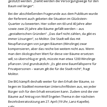
gestutzt werden. „Damit werden die Versorgungswege für den
Baum viel länger“.
Bei der abschließenden Fragerunde aus dem Publikum wurde
der Referent auch gebeten die Situation im Glückstein-
Quartier zu bewerten. Hier sollen ein 60 und 40 Jahre alter
sowie zwei 25 Jahre alte Bäume gefällt werden – aus
„gestalterischen Gründen“. „Das darf nicht zählen, da gibt es
immer Lösungen“, so Molitor. Die Stadt will das mit
Neupflanzungen von jungen Bäumen (Winzlinge) zwar
kompensieren, aber das reiche bei weitem nicht aus. Wenn
man den ökologischen Wert für diese vier Bäume ersetzen
will, so überschlug er grob, müsste man etwa 1200 Winzlinge
pflanzen. Und grundsätzlich: „Es gibt eine Baumfällsperre für
Privatpersonen – warum gilt die für die Stadt nicht“, fragt
Molitor.
Die BIG kämpft deshalb weiter für den Erhalt der Bäume, so
liegen im Stadtteil momentan Unterschriftlisten aus, wo jeder
Bürger sich für den Erhalt einsetzen kann. Zudem sind die vier
Bäume auf Antrag von Wolf Engelen Thema in der nächsten
Bezirksbeiratssitzung am 27. April (19 Uhr, Lanz-Kapelle).
sabi