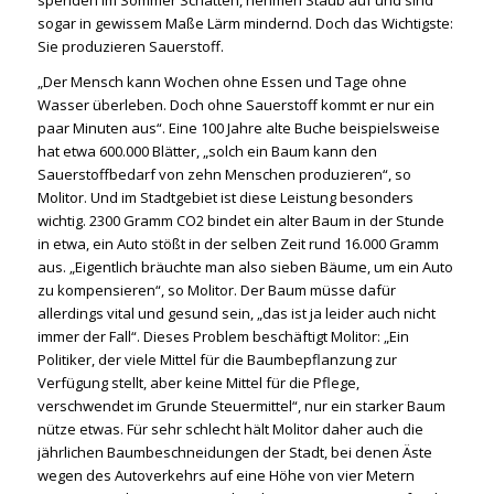
spenden im Sommer Schatten, nehmen Staub auf und sind
sogar in gewissem Maße Lärm mindernd. Doch das Wichtigste:
Sie produzieren Sauerstoff.
„Der Mensch kann Wochen ohne Essen und Tage ohne
Wasser überleben. Doch ohne Sauerstoff kommt er nur ein
paar Minuten aus“. Eine 100 Jahre alte Buche beispielsweise
hat etwa 600.000 Blätter, „solch ein Baum kann den
Sauerstoffbedarf von zehn Menschen produzieren“, so
Molitor. Und im Stadtgebiet ist diese Leistung besonders
wichtig. 2300 Gramm CO2 bindet ein alter Baum in der Stunde
in etwa, ein Auto stößt in der selben Zeit rund 16.000 Gramm
aus. „Eigentlich bräuchte man also sieben Bäume, um ein Auto
zu kompensieren“, so Molitor. Der Baum müsse dafür
allerdings vital und gesund sein, „das ist ja leider auch nicht
immer der Fall“. Dieses Problem beschäftigt Molitor: „Ein
Politiker, der viele Mittel für die Baumbepflanzung zur
Verfügung stellt, aber keine Mittel für die Pflege,
verschwendet im Grunde Steuermittel“, nur ein starker Baum
nütze etwas. Für sehr schlecht hält Molitor daher auch die
jährlichen Baumbeschneidungen der Stadt, bei denen Äste
wegen des Autoverkehrs auf eine Höhe von vier Metern