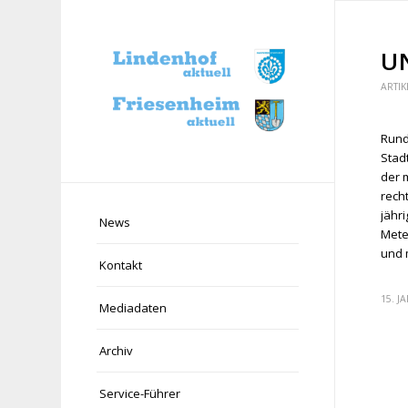
U
ARTIK
Rund
Stad
der 
rech
jähr
News
Mete
und 
Kontakt
15. J
Mediadaten
Archiv
Service-Führer