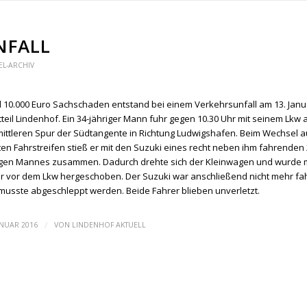
NFALL
EL-ARCHIV
 10.000 Euro Sachschaden entstand bei einem Verkehrsunfall am 13. Janu
tteil Lindenhof. Ein 34-jähriger Mann fuhr gegen 10.30 Uhr mit seinem Lkw 
mittleren Spur der Südtangente in Richtung Ludwigshafen. Beim Wechsel a
ten Fahrstreifen stieß er mit den Suzuki eines recht neben ihm fahrenden 
igen Mannes zusammen. Dadurch drehte sich der Kleinwagen und wurde
r vor dem Lkw hergeschoben. Der Suzuki war anschließend nicht mehr fa
musste abgeschleppt werden. Beide Fahrer blieben unverletzt.
/
ANUAR 2016
VON
LINDENHOF AKTUELL