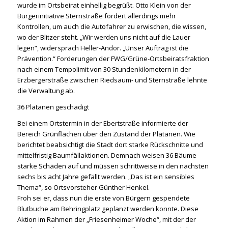
wurde im Ortsbeirat einhellig begrüßt. Otto Klein von der
Bürgerinitiative Sternstraße fordert allerdings mehr
Kontrollen, um auch die Autofahrer zu erwischen, die wissen,
wo der Blitzer steht. „Wir werden uns nicht auf die Lauer
legen“, widersprach Heller-Andor. „Unser Auftrag ist die
Prävention.“ Forderungen der FWG/Grüne-Ortsbeiratsfraktion
nach einem Tempolimit von 30 Stundenkilometern in der
Erzbergerstraße zwischen Riedsaum- und Sternstraße lehnte
die Verwaltung ab.
36 Platanen geschädigt
Bei einem Ortstermin in der Ebertstraße informierte der
Bereich Grünflächen über den Zustand der Platanen. Wie
berichtet beabsichtigt die Stadt dort starke Rückschnitte und
mittelfristig Baumfällaktionen. Demnach weisen 36 Bäume
starke Schäden auf und müssen schrittweise in den nächsten
sechs bis acht Jahre gefällt werden. „Das ist ein sensibles
Thema“, so Ortsvorsteher Günther Henkel.
Froh sei er, dass nun die erste von Bürgern gespendete
Blutbuche am Behringplatz geplanzt werden konnte. Diese
Aktion im Rahmen der „Friesenheimer Woche“, mit der der