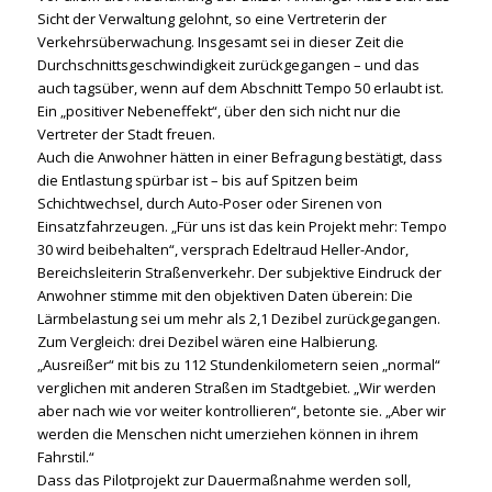
Sicht der Verwaltung gelohnt, so eine Vertreterin der
Verkehrsüberwachung. Insgesamt sei in dieser Zeit die
Durchschnittsgeschwindigkeit zurückgegangen – und das
auch tagsüber, wenn auf dem Abschnitt Tempo 50 erlaubt ist.
Ein „positiver Nebeneffekt“, über den sich nicht nur die
Vertreter der Stadt freuen.
Auch die Anwohner hätten in einer Befragung bestätigt, dass
die Entlastung spürbar ist – bis auf Spitzen beim
Schichtwechsel, durch Auto-Poser oder Sirenen von
Einsatzfahrzeugen. „Für uns ist das kein Projekt mehr: Tempo
30 wird beibehalten“, versprach Edeltraud Heller-Andor,
Bereichsleiterin Straßenverkehr. Der subjektive Eindruck der
Anwohner stimme mit den objektiven Daten überein: Die
Lärmbelastung sei um mehr als 2,1 Dezibel zurückgegangen.
Zum Vergleich: drei Dezibel wären eine Halbierung.
„Ausreißer“ mit bis zu 112 Stundenkilometern seien „normal“
verglichen mit anderen Straßen im Stadtgebiet. „Wir werden
aber nach wie vor weiter kontrollieren“, betonte sie. „Aber wir
werden die Menschen nicht umerziehen können in ihrem
Fahrstil.“
Dass das Pilotprojekt zur Dauermaßnahme werden soll,